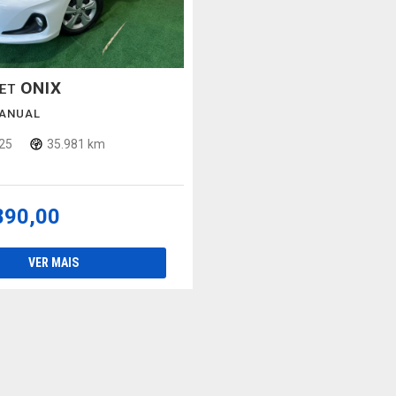
ONIX
LET
MANUAL
25
35.981 km
890,00
VER MAIS